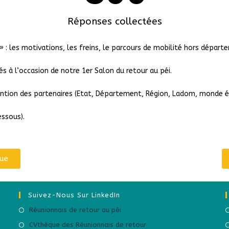
Réponses collectées
» : les motivations, les freins, le parcours de mobilité hors dépar
s à l’occasion de notre 1er Salon du retour au péi.
ttention des partenaires (Etat, Département, Région, Ladom, monde 
dessous).
que
Suivez-Nous Sur LinkedIn
Réunionnais de retour au péi
CVthèque des Réunionnais de retour