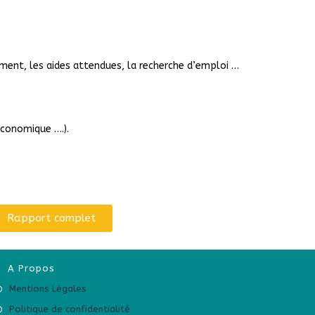
tement, les aides attendues, la recherche d’emploi …
économique ….).
Rapport complet
A Propos
Mentions Légales
Politique de confidentialité