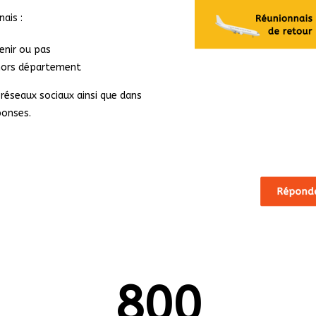
ais :
enir ou pas
 hors département
s réseaux sociaux ainsi que dans
éponses.
800