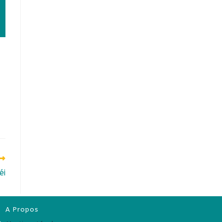
éi
A Propos