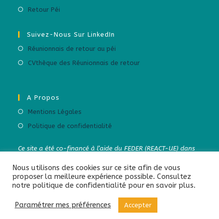
Retour Péi
Suivez-Nous Sur LinkedIn
Réunionnais de retour au péi
CVthèque des Réunionnais de retour
A Propos
Mentions Légales
Politique de confidentialité
Ce site a été co-financé à l’aide du FEDER (REACT-UE) dans
le cadre de la réponse de l’Union européenne à la pandémie
Nous utilisons des cookies sur ce site afin de vous
COVID-19. L’Europe s’engage à La Réunion.
proposer la meilleure expérience possible. Consultez
notre politique de confidentialité pour en savoir plus.
Paramétrer mes préférences
Accepter